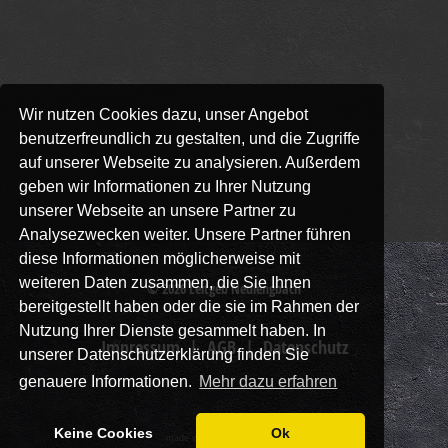
Wir nutzen Cookies dazu, unser Angebot
benutzerfreundlich zu gestalten, und die Zugriffe
auf unserer Webseite zu analysieren. Außerdem
geben wir Informationen zu Ihrer Nutzung
unserer Webseite an unsere Partner zu
Analysezwecken weiter. Unsere Partner führen
diese Informationen möglicherweise mit
weiteren Daten zusammen, die Sie Ihnen
© 2026
Leitgeb Neulengbach
bereitgestellt haben oder die sie im Rahmen der
Nutzung Ihrer Dienste gesammelt haben. In
Impressum
AGB
Datenschutz
unserer Datenschutzerklärung finden Sie
genauere Informationen.
Mehr dazu erfahren
Keine Cookies
Ok
made with
by
3unikat.at